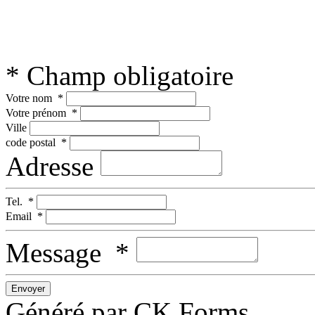
* Champ obligatoire
Votre nom
*
Votre prénom
*
Ville
code postal
*
Adresse
Tel.
*
Email
*
Message
*
Généré par CK Forms